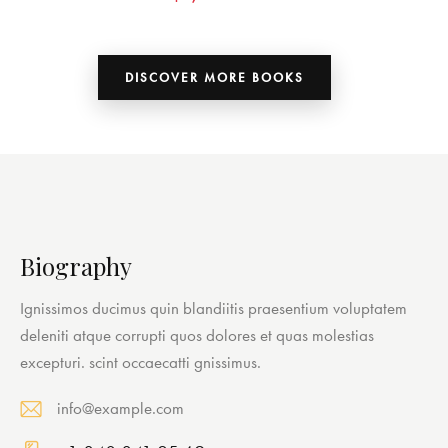
DISCOVER MORE BOOKS
Biography
Ignissimos ducimus quin blandiitis praesentium voluptatem
deleniti atque corrupti quos dolores et quas molestias
excepturi. scint occaecatti gnissimus.
info@example.com
E-