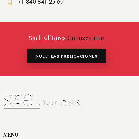
+1 840 841 25 69
ma
Ph
il:
on
e:
Sael Editores
Conozca nuestras pub
NUESTRAS PUBLICACIONES
MENÚ